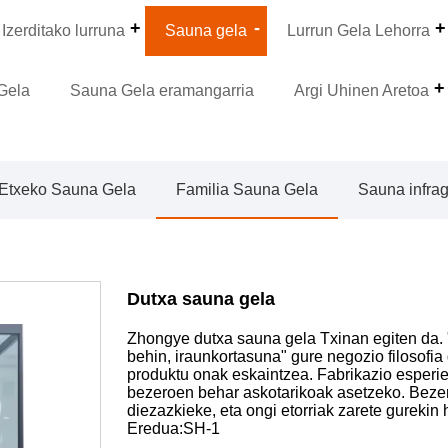
Izerditako lurruna
Sauna gela
Lurrun Gela Lehorra
Gela
Sauna Gela eramangarria
Argi Uhinen Aretoa
Etxeko Sauna Gela
Familia Sauna Gela
Sauna infrag
Dutxa sauna gela
Zhongye dutxa sauna gela Txinan egiten da. "K
behin, iraunkortasuna" gure negozio filosofia 
produktu onak eskaintzea. Fabrikazio esperi
bezeroen behar askotarikoak asetzeko. Beze
diezazkieke, eta ongi etorriak zarete gurekin
Eredua:SH-1