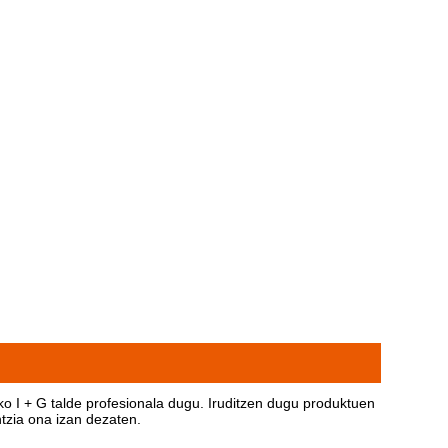
o I + G talde profesionala dugu. Iruditzen dugu produktuen
tzia ona izan dezaten.